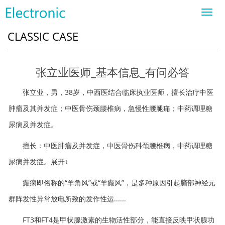
Toggl
navig
CLASSIC CASE
张立业医师_基本信息_有问必答
张立业，男，38岁，中西医结合临床执业医师，擅长治疗中医
肿瘤及其并发症；中医骨伤颈腰椎病，急慢性腰腿痛；中药调理糖
尿病及并发症。
擅长：中医肿瘤及并发症，中医骨伤科颈腰椎病，中药调理糖
尿病并发症。展开↓
癫痫即俗称的“羊角风”或“羊癫风”，是多种原因引起脑部神经元
群阵发性异常放电所致的发作性运......
FT3和FT4是甲状腺激素的生物活性部分，能直接反映甲状腺功