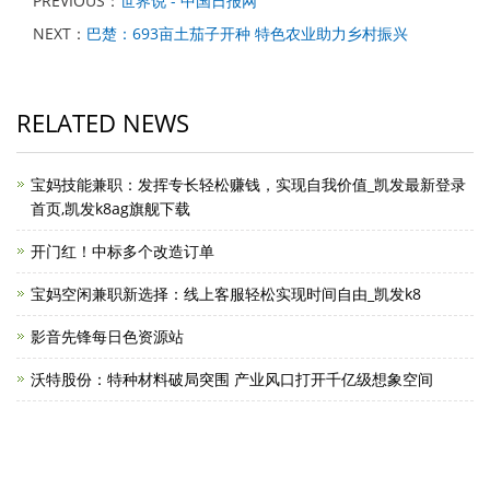
PREVIOUS：
世界说 - 中国日报网
NEXT：
巴楚：693亩土茄子开种 特色农业助力乡村振兴
RELATED NEWS
宝妈技能兼职：发挥专长轻松赚钱，实现自我价值_凯发最新登录
首页,凯发k8ag旗舰下载
开门红！中标多个改造订单
宝妈空闲兼职新选择：线上客服轻松实现时间自由_凯发k8
影音先锋每日色资源站
沃特股份：特种材料破局突围 产业风口打开千亿级想象空间