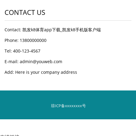
CONTACT US
Contact: 凯发k8体育app下载_凯发k8手机版客户端
Phone: 13800000000
Tel: 400-123-4567
E-mail: admin@youweb.com
Add: Here is your company address
琼ICP备xxxxxxxx号