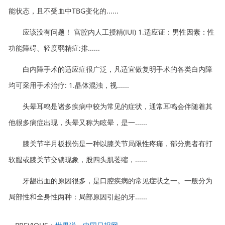
能状态，且不受血中TBG变化的......
应该没有问题！ 宫腔内人工授精(IUI) 1.适应证：男性因素：性
功能障碍、轻度弱精症;排......
白内障手术的适应症很广泛，凡适宜做复明手术的各类白内障
均可采用手术治疗: 1.晶体混浊，视......
头晕耳鸣是诸多疾病中较为常见的症状，通常耳鸣会伴随着其
他很多病症出现，头晕又称为眩晕，是一......
膝关节半月板损伤是一种以膝关节局限性疼痛，部分患者有打
软腿或膝关节交锁现象，股四头肌萎缩，......
牙龈出血的原因很多，是口腔疾病的常见症状之一。一般分为
局部性和全身性两种：局部原因引起的牙......