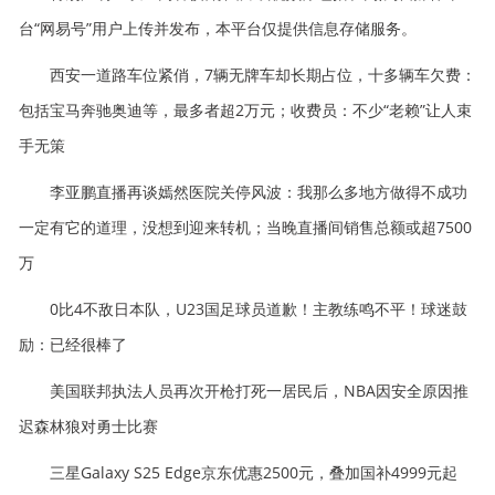
台“网易号”用户上传并发布，本平台仅提供信息存储服务。
西安一道路车位紧俏，7辆无牌车却长期占位，十多辆车欠费：
包括宝马奔驰奥迪等，最多者超2万元；收费员：不少“老赖”让人束
手无策
李亚鹏直播再谈嫣然医院关停风波：我那么多地方做得不成功
一定有它的道理，没想到迎来转机；当晚直播间销售总额或超7500
万
0比4不敌日本队，U23国足球员道歉！主教练鸣不平！球迷鼓
励：已经很棒了
美国联邦执法人员再次开枪打死一居民后，NBA因安全原因推
迟森林狼对勇士比赛
三星Galaxy S25 Edge京东优惠2500元，叠加国补4999元起