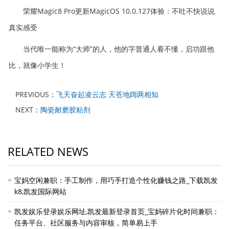
荣耀Magic8 Pro更新MagicOS 10.0.127体验：不吐不快说说
真实感受
当代唯一能称为“大师”的人，他的字普通人看不懂，启功跟他
比，就像小学生！
PREVIOUS：
飞天奋起凌云志 天苍地阔两相知
NEXT：
陶瓷耐磨胶粘剂
RELATED NEWS
宝妈空闲兼职：手工制作，用巧手打造个性化赚钱之路_下载凯发
k8,凯发国际网站
凯发娱乐登录娱乐网址,凯发最新登录首页_宝妈碎片化时间兼职：
任务平台、社区服务与内容审核，简单易上手