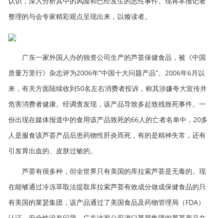
认识，深入分析其中的风险和已经发生的恶性事件。现将本报记者
整理的与会专家精彩观点呈现出来，以飨读者。
广东一家外国人办的独资公司生产的芦荟保健食品，被《中国
质量万里行》杂志评为2006年“中国十大问题产品”。2006年6月以
来，有关方面陆续收到50名左右消费者投诉，称其涉嫌夸大宣传并
危害消费者健康。经调查发现，该产品导致多起致残致死事件。一
份出现在媒体报道中的食用该产品致死的66人的亡者名单中，20多
人是服食该芦荟产品后患药物性肝炎而死，有的是精神失常，还有
引发胃出血的、皮肤过敏的。
芦荟有很多种，但全世界只有美国的库拉索芦荟是无毒的。现
在能够通过冷冻萃取法提取库拉索芦荟有效成分做成保健食品的只
有美国的莱瑟集团，该产品通过了美国食品及药物管理局（FDA）
认证，安全性没有问题。广东这家公司进口莱瑟集团的芦荟产品在