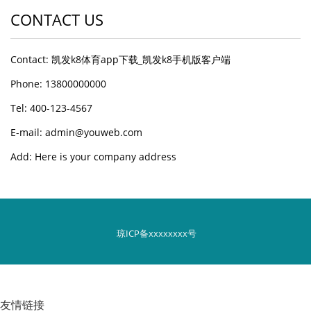
CONTACT US
Contact: 凯发k8体育app下载_凯发k8手机版客户端
Phone: 13800000000
Tel: 400-123-4567
E-mail: admin@youweb.com
Add: Here is your company address
琼ICP备xxxxxxxx号
友情链接