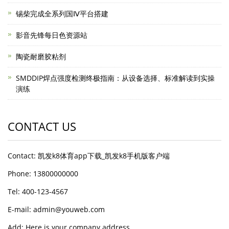
锡柴完成全系列国Ⅳ平台搭建
影音先锋每日色资源站
陶瓷耐磨胶粘剂
SMDDIP焊点强度检测终极指南：从设备选择、标准解读到实操
演练
CONTACT US
Contact: 凯发k8体育app下载_凯发k8手机版客户端
Phone: 13800000000
Tel: 400-123-4567
E-mail: admin@youweb.com
Add: Here is your company address