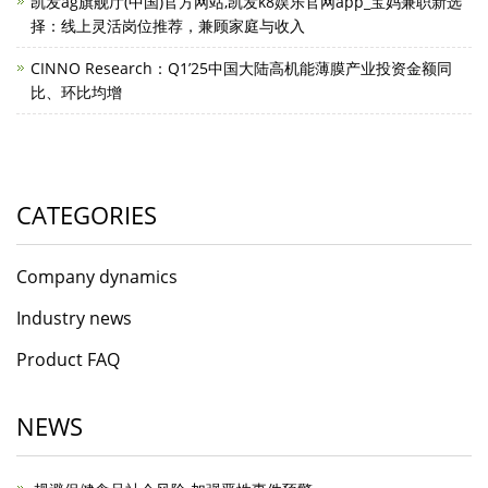
凯发ag旗舰厅(中国)官方网站,凯发k8娱乐官网app_宝妈兼职新选
择：线上灵活岗位推荐，兼顾家庭与收入
CINNO Research：Q1’25中国大陆高机能薄膜产业投资金额同
比、环比均增
CATEGORIES
Company dynamics
Industry news
Product FAQ
NEWS