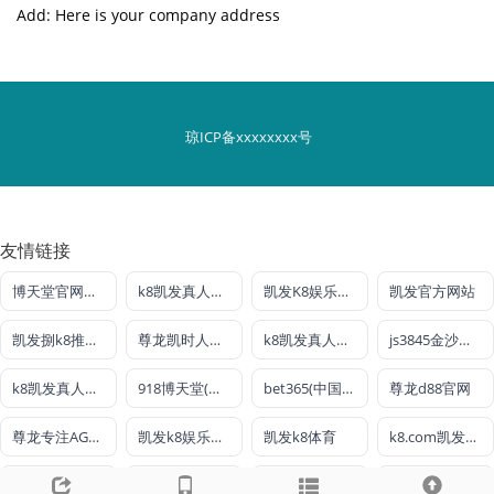
Add: Here is your company address
琼ICP备xxxxxxxx号
友情链接
博天堂官网最新登录入口
k8凯发真人娱乐手机首页
凯发K8娱乐全球公开
凯发官方网站
凯发捌k8推荐聚宝盆
尊龙凯时人生就是搏官方登录bjl8
k8凯发真人娱乐手机首页
js3845金沙线路
k8凯发真人娱乐手机官方网站
918博天堂(中国区)官方网站
bet365(中国)官方网站
尊龙d88官网
尊龙专注AG发财网
凯发k8娱乐官网网址
凯发k8体育
k8.com凯发娱乐官网
尊龙AG发财网专注
九游会j9官网入口登录
凯发K8电游官方网站
凯发网网站登录