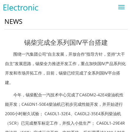
Toggl
navig
NEWS
锡柴完成全系列国Ⅳ平台搭建
围绕一汽集团公司“自主发展，开放合作”指导方针，坚持“大干
自主”发展思路，锡柴全力推进开发工作，重点加快国Ⅳ产品系列化
开发和市场开拓工作，目前，锡柴已经完成了全系列国Ⅳ平台搭
建。
今年，锡柴配合一汽技术中心完成了CA6DM2-42E4柴油机性
能开发；CA6DN1-50E4柴油机已初步完成性能开发，并开始进行
2000小时耐久试验； CA6DL1-32E4、CA6DL2-35E4系列柴油机
（SCR）已完成整车标定工作，并投入小批生产； CA6DL1-29E4R